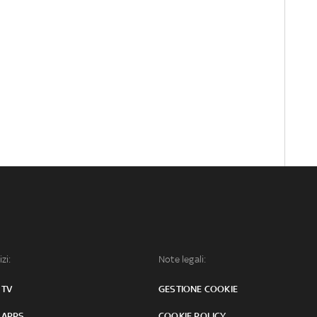
izi:
Note legali:
 TV
GESTIONE COOKIE
 APPS
COOKIE POLICY