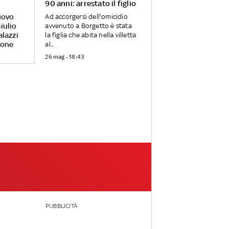
90 anni: arrestato il figlio
uovo
Ad accorgersi dell'omicidio
iulio
avvenuto a Borgetto è stata
alazzi
la figlia che abita nella villetta
rone
al...
26 mag - 18:43
PUBBLICITÀ