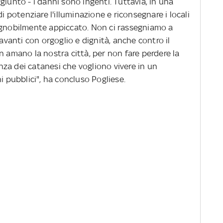
giunto - i danni sono ingenti. Tuttavia, in una
di potenziare l'illuminazione e riconsegnare i locali
io ignobilmente appiccato. Non ci rassegniamo a
anti con orgoglio e dignità, anche contro il
n amano la nostra città, per non fare perdere la
za dei catanesi che vogliono vivere in un
i pubblici", ha concluso Pogliese.