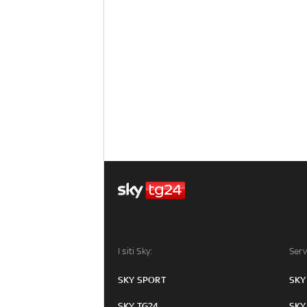
I siti Sky:
Serv
SKY SPORT
SKY
SKY TG24
SKY