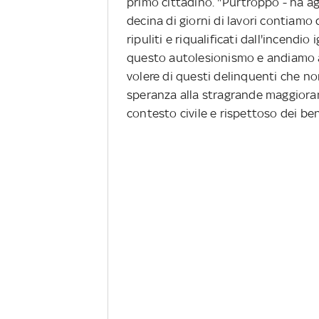
primo cittadino. "Purtroppo - ha ag
decina di giorni di lavori contiamo 
ripuliti e riqualificati dall'incend
questo autolesionismo e andiamo av
volere di questi delinquenti che no
speranza alla stragrande maggioran
contesto civile e rispettoso dei ben