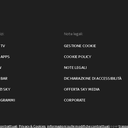
izi:
Note legali:
 TV
GESTIONE COOKIE
 APPS
COOKIE POLICY
W
NOTE LEGALI
 BAR
DICHIARAZIONE DI ACCESSIBILITÀ
ZI SKY
OFFERTA SKY MEDIA
GRAMMI
CORPORATE
contrattuali
,
Privacy & Cookies
,
informazioni sulle modifiche contrattuali
o per
traspa