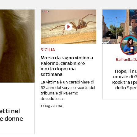
SICILIA
Morso da ragno violino a
Raffaella D
Palermo, carabiniere
morto dopo una
Hope, il n
settimana
murale di G
Rosk tra i p
La vittima è un carabiniere di
dello Spe
52 anni del servizio scorte del
tribunale di Palermo
deceduto la...
13 lug - 20:04
etti nel
 le donne