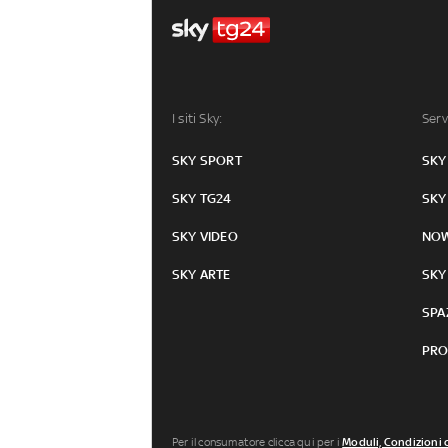
I siti Sky:
Serv
SKY SPORT
SKY
SKY TG24
SKY
SKY VIDEO
NO
SKY ARTE
SKY
SPA
PRO
Per il consumatore clicca qui per i
Moduli, Condizioni 