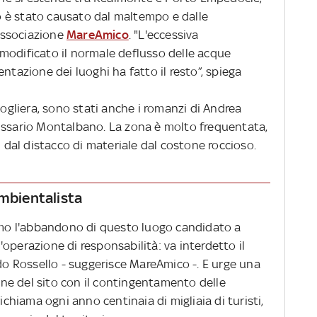
cco è stato causato dal maltempo e dalle
’associazione
MareAmico
. "L'eccessiva
modificato il normale deflusso delle acque
ntazione dei luoghi ha fatto il resto”, spiega
cogliera, sono stati anche i romanzi di Andrea
issario Montalbano. La zona è molto frequentata,
 dal distacco di materiale dal costone roccioso.
ambientalista
o l'abbandono di questo luogo candidato a
operazione di responsabilità: va interdetto il
ido Rossello - suggerisce MareAmico -. E urge una
ne del sito con il contingentamento delle
richiama ogni anno centinaia di migliaia di turisti,