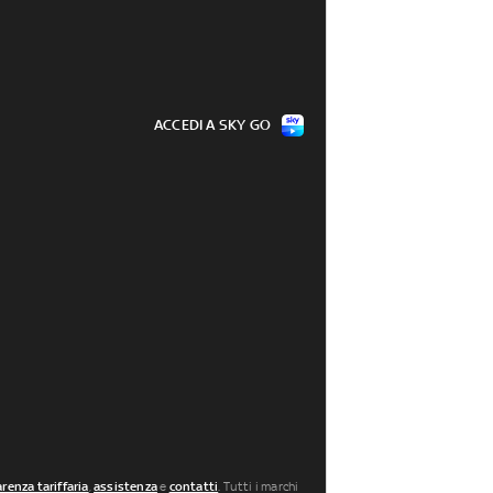
ACCEDI A SKY GO
renza tariffaria
,
assistenza
e
contatti
. Tutti i marchi