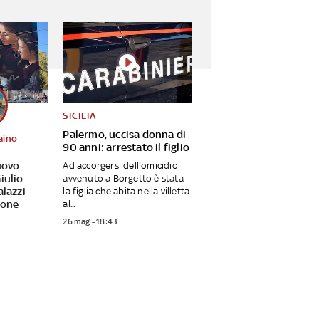
SICILIA
Palermo, uccisa donna di
aino
90 anni: arrestato il figlio
uovo
Ad accorgersi dell'omicidio
iulio
avvenuto a Borgetto è stata
alazzi
la figlia che abita nella villetta
rone
al...
26 mag - 18:43