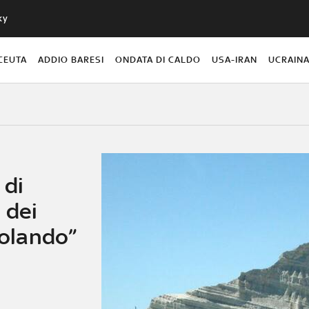
ky
CEUTA
ADDIO BARESI
ONDATA DI CALDO
USA-IRAN
UCRAIN
 di
 dei
iolando”