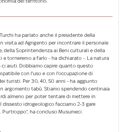
onomia del territorio.
Turchi ha parlato anche il presidente della
in visita ad Agrigento per incontrare il personale
le, della Soprintendenza ai Beni culturali e della
i e torneremo a farlo - ha dichiarato -. La natura
n ci aiuti. Dobbiamo capire quanto questo
atibile con l'uso e con l'occupazione di
ei turisti. Per 30, 40, 50 anni - ha aggiunto
o un argomento tabù. Stiamo spendendo centinaia
iardi almeno per poter tentare di mettere in
er il dissesto idrogeologico facciamo 2-3 gare
a. Purtroppo”, ha concluso Musumeci.