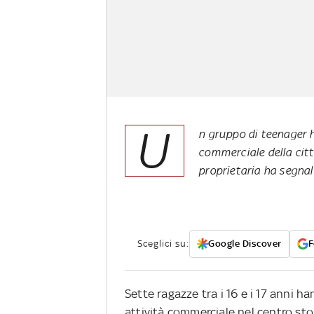
U
n gruppo di teenager h
commerciale della citt
proprietaria ha segnala
Sceglici su:
Google Discover
F
Sette ragazze tra i 16 e i 17 anni ha
attività commerciale nel centro st