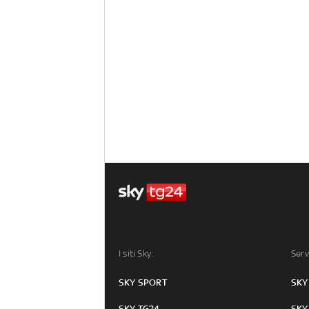
I siti Sky:
Serv
SKY SPORT
SKY
SKY TG24
SKY