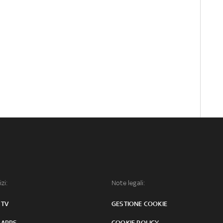
izi:
Note legali:
 TV
GESTIONE COOKIE
 APPS
COOKIE POLICY