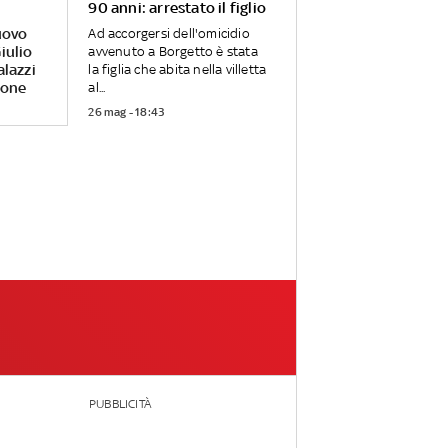
90 anni: arrestato il figlio
uovo
Ad accorgersi dell'omicidio
iulio
avvenuto a Borgetto è stata
alazzi
la figlia che abita nella villetta
rone
al...
26 mag - 18:43
PUBBLICITÀ