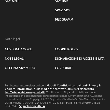
SKY ARTE
SKY BAR
SPAZI SKY
PROGRAMMI
Note legali:
GESTIONE COOKIE
COOKIE POLICY
NOTE LEGALI
DICHIARAZIONE DI ACCESSIBILITÀ
OFFERTA SKY MEDIA
CORPORATE
Per il consumatore clicca qui per i
Moduli, Condizioni contrattuali
,
Privacy &
Cookies
,
informazioni sulle modifiche contrattuali
o per
trasparenza
tariffaria
,
assistenza
e
contatti
. Tutti i marchi Sky e i diritti di proprietà
intellettuale in essi contenuti, sono di proprietà di Sky international AG e sono
utilizzati su licenza. Copyright 2026 Sky Italia - Sky Italia Srl Via Monte Penice, 7 -
20138 Milano P.IVA 04619241005. SkyTG24: ISSN 3035-1537 e SkySport: ISSN
3035-1545.
Segnalazione Abusi