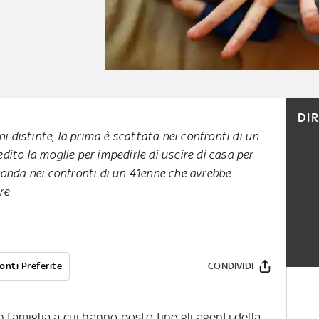
DI
ni distinte, la prima è scattata nei confronti di un
ito la moglie per impedirle di uscire di casa per
onda nei confronti di un 41enne che avrebbe
dre
onti Preferite
CONDIVIDI
 famiglia a cui hanno posto fine gli agenti della