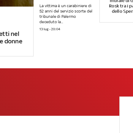
murale di G
Rosk tra i p
La vittima è un carabiniere di
dello Spe
52 anni del servizio scorte del
tribunale di Palermo
deceduto la...
13 lug - 20:04
etti nel
 le donne