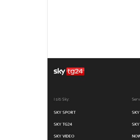
I siti Sky:
Serv
SKY SPORT
SKY
SKY TG24
SKY
SKY VIDEO
NO