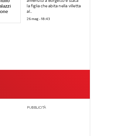
iulio
avvenuto a Borgetto è stata
alazzi
la figlia che abita nella villetta
rone
al...
26 mag - 18:43
PUBBLICITÀ