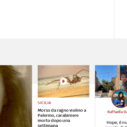
SICILIA
Morso da ragno violino a
Raffaella D
Palermo, carabiniere
morto dopo una
Hope, il n
settimana