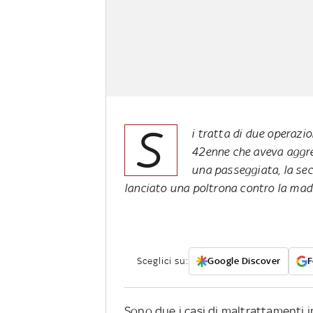
S
i tratta di due operazio
42enne che aveva aggred
una passeggiata, la sec
lanciato una poltrona contro la ma
Sceglici su:
Google Discover
F
Sono due i casi di maltrattamenti in