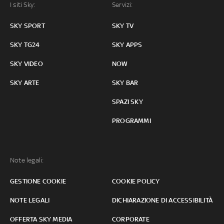
I siti Sky:
Servizi:
SKY SPORT
SKY TV
SKY TG24
SKY APPS
SKY VIDEO
NOW
SKY ARTE
SKY BAR
SPAZI SKY
PROGRAMMI
Note legali:
GESTIONE COOKIE
COOKIE POLICY
NOTE LEGALI
DICHIARAZIONE DI ACCESSIBILITÀ
OFFERTA SKY MEDIA
CORPORATE