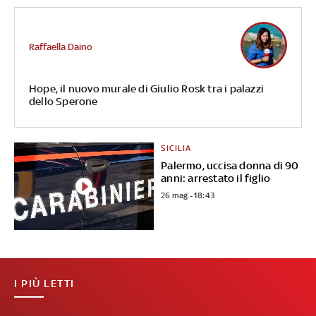
Raffaella Daino
Hope, il nuovo murale di Giulio Rosk tra i palazzi
dello Sperone
SICILIA
Palermo, uccisa donna di 90
anni: arrestato il figlio
26 mag - 18:43
I PIÙ LETTI