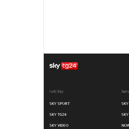
I siti Sky:
Serv
SKY SPORT
SKY
SKY TG24
SKY
SKY VIDEO
NO