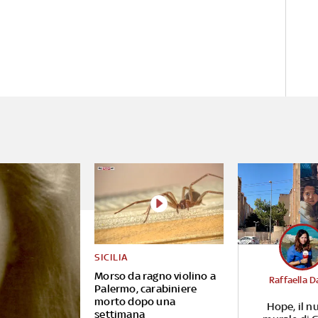
SICILIA
Morso da ragno violino a
Raffaella D
Palermo, carabiniere
morto dopo una
Hope, il n
settimana