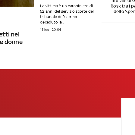
murale di G
Rosk tra i p
La vittima è un carabiniere di
dello Spe
52 anni del servizio scorte del
tribunale di Palermo
deceduto la...
13 lug - 20:04
etti nel
 le donne