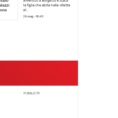
iulio
avvenuto a Borgetto è stata
alazzi
la figlia che abita nella villetta
rone
al...
26 mag - 18:43
PUBBLICITÀ