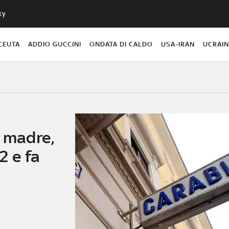
ky
CEUTA
ADDIO GUCCINI
ONDATA DI CALDO
USA-IRAN
UCRAI
a madre,
12 e fa