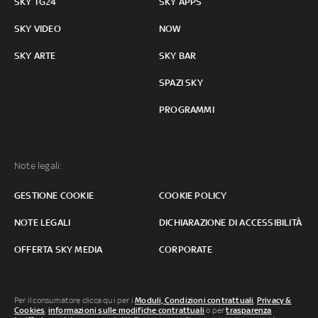
SKY TG24
SKY APPS
SKY VIDEO
NOW
SKY ARTE
SKY BAR
SPAZI SKY
PROGRAMMI
Note legali:
GESTIONE COOKIE
COOKIE POLICY
NOTE LEGALI
DICHIARAZIONE DI ACCESSIBILITÀ
OFFERTA SKY MEDIA
CORPORATE
Per il consumatore clicca qui per i
Moduli, Condizioni contrattuali
,
Privacy &
Cookies
,
informazioni sulle modifiche contrattuali
o per
trasparenza