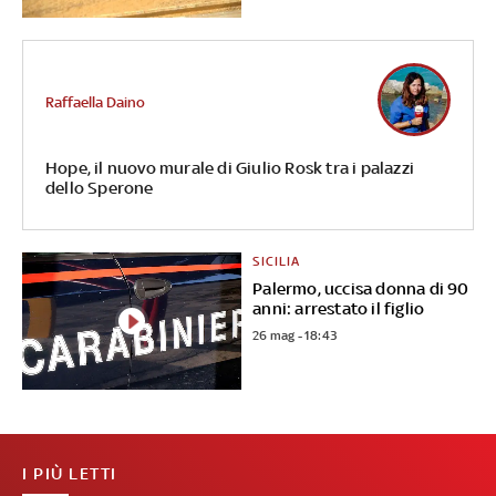
Raffaella Daino
Hope, il nuovo murale di Giulio Rosk tra i palazzi
dello Sperone
SICILIA
Palermo, uccisa donna di 90
anni: arrestato il figlio
26 mag - 18:43
I PIÙ LETTI