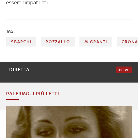
essere rimpatriati.
TAG:
SBARCHI
POZZALLO
MIGRANTI
CRONA
DIRETTA
LIVE
PALERMO: I PIÙ LETTI