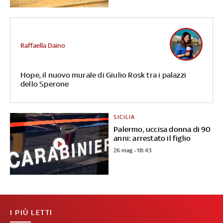
Raffaella Daino
Hope, il nuovo murale di Giulio Rosk tra i palazzi
dello Sperone
SICILIA
Palermo, uccisa donna di 90
anni: arrestato il figlio
26 mag - 18:43
I PIÙ LETTI