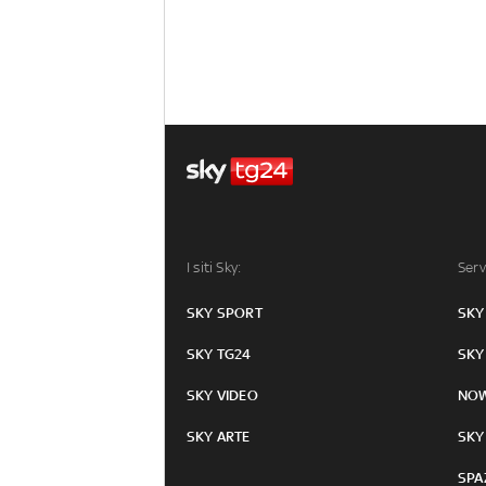
I siti Sky:
Serv
SKY SPORT
SKY
SKY TG24
SKY
SKY VIDEO
NO
SKY ARTE
SKY
SPA