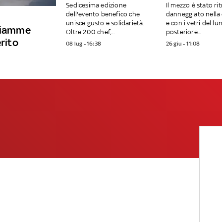
Sedicesima edizione
Il mezzo è stato ri
dell'evento benefico che
danneggiato nella 
unisce gusto e solidarietà.
e con i vetri del lu
 fiamme
Oltre 200 chef,...
posteriore...
erito
08 lug - 16:38
26 giu - 11:08