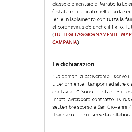
classe elementare di Mirabella Eclan
è stato comunicato nella tarda sera
ieri è in isolamento con tutta la fam
al coronavirus c'è anche il figlio. T
(
TUTTI GLI AGGIORNAMENTI
-
MAPP
CAMPANIA
)
Le dichiarazioni
"Da domani ci attiveremo - scrive il
ulteriormente i tamponi ad altre cla
contagiate". Sono in totale 13 i posit
infatti avrebbero contratto il virus
settembre scorso a San Giovanni Ro
il sindaco - in cui serve la collabora