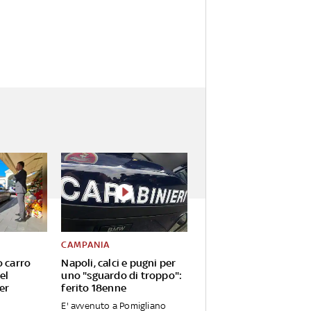
CAMPANIA
o carro
Napoli, calci e pugni per
el
uno "sguardo di troppo":
er
ferito 18enne
E' avvenuto a Pomigliano