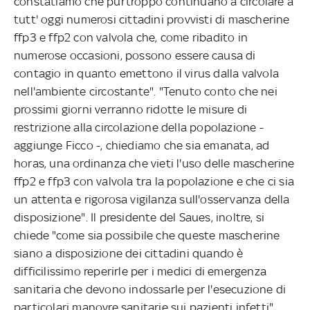
constatiamo che purtroppo continuano a circolare a
tutt' oggi numerosi cittadini provvisti di mascherine
ffp3 e ffp2 con valvola che, come ribadito in
numerose occasioni, possono essere causa di
contagio in quanto emettono il virus dalla valvola
nell'ambiente circostante". "Tenuto conto che nei
prossimi giorni verranno ridotte le misure di
restrizione alla circolazione della popolazione -
aggiunge Ficco -, chiediamo che sia emanata, ad
horas, una ordinanza che vieti l'uso delle mascherine
ffp2 e ffp3 con valvola tra la popolazione e che ci sia
un attenta e rigorosa vigilanza sull'osservanza della
disposizione". Il presidente del Saues, inoltre, si
chiede "come sia possibile che queste mascherine
siano a disposizione dei cittadini quando è
difficilissimo reperirle per i medici di emergenza
sanitaria che devono indossarle per l'esecuzione di
particolari manovre sanitarie sui pazienti infetti".