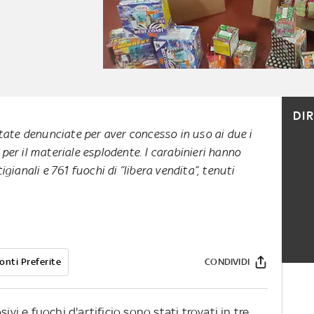
DI
tate denunciate per aver concesso in uso ai due i
er il materiale esplodente. I carabinieri hanno
gianali e 761 fuochi di “libera vendita”, tenuti
onti Preferite
CONDIVIDI
ivi e fuochi d'artificio sono stati trovati in tre