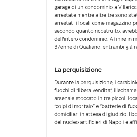
garage di un condominio a Villaricc
arrestate mentre altre tre sono st
arrestati i locali come magazzino pe
secondo quanto ricostruito, avrebbe
dell'intero condominio. A finire in ma
37enne di Qualiano, entrambi già not
La perquisizione
Durante la perquisizione, i carabini
fuochi di “libera vendita”, illecita
arsenale stoccato in tre piccoli loca
“colpi di mortaio” e “batterie di fuo
domiciliari in attesa di giudizio. I 
del nucleo artificieri di Napoli e af