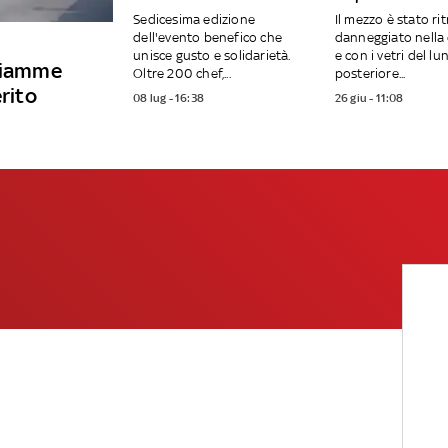
Sedicesima edizione
Il mezzo è stato ri
dell'evento benefico che
danneggiato nella 
unisce gusto e solidarietà.
e con i vetri del lu
 fiamme
Oltre 200 chef,...
posteriore...
erito
08 lug - 16:38
26 giu - 11:08