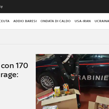
ky
CEUTA
ADDIO BARESI
ONDATA DI CALDO
USA-IRAN
UCRAIN
i con 170
arage: