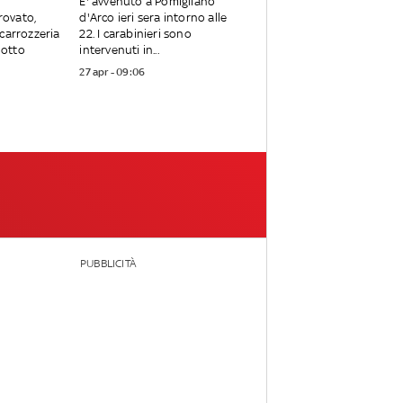
E' avvenuto a Pomigliano
trovato,
d'Arco ieri sera intorno alle
carrozzeria
22. I carabinieri sono
notto
intervenuti in...
27 apr - 09:06
PUBBLICITÀ