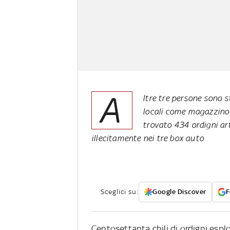
A
ltre tre persone sono s
locali come magazzino p
trovato 434 ordigni arti
illecitamente nei tre box auto
Sceglici su:
Google Discover
F
Centosettanta chili di ordigni esplos