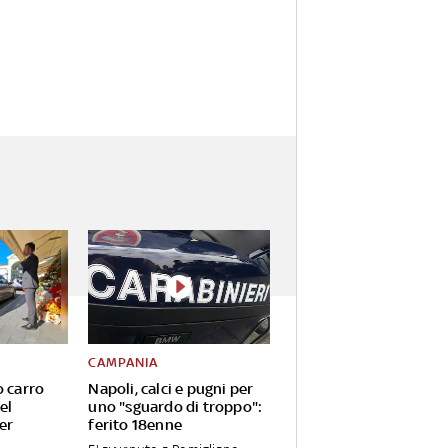
CAMPANIA
o carro
Napoli, calci e pugni per
el
uno "sguardo di troppo":
er
ferito 18enne