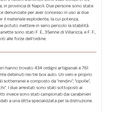
a, in provincia di Napoli. Due persone sono state
ate denunciate per aver concesso in uso ai due
r il materiale esplodente, la cui potenza,
 potuto mettere in serio pericolo la stabilità
nette sono stati F. E., 35enne di Villaricca, e F. F.,
i alle forze dell'ordine.
eri hanno trovato 434 ordigni artigianali e 761
mente detenuti nei tre box auto. Un vero e proprio
li sotterranei e composto da “rendini”, “cipolle”,
chi”. I due arrestati sono stati sottoposti ai
botti invece sono stati campionati dai carabinieri
fidati a una ditta specializzata per la distruzione.