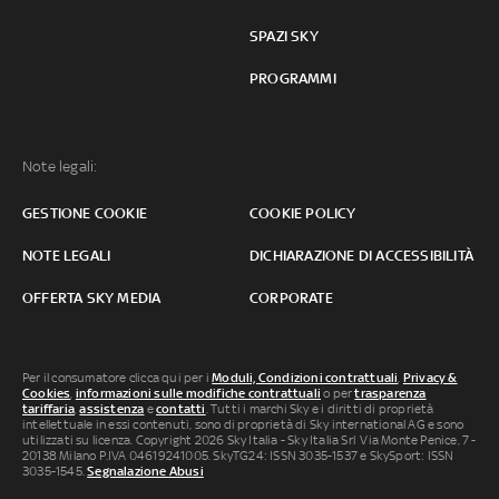
SPAZI SKY
PROGRAMMI
Note legali:
GESTIONE COOKIE
COOKIE POLICY
NOTE LEGALI
DICHIARAZIONE DI ACCESSIBILITÀ
OFFERTA SKY MEDIA
CORPORATE
Per il consumatore clicca qui per i
Moduli, Condizioni contrattuali
,
Privacy &
Cookies
,
informazioni sulle modifiche contrattuali
o per
trasparenza
tariffaria
,
assistenza
e
contatti
. Tutti i marchi Sky e i diritti di proprietà
intellettuale in essi contenuti, sono di proprietà di Sky international AG e sono
utilizzati su licenza. Copyright 2026 Sky Italia - Sky Italia Srl Via Monte Penice, 7 -
20138 Milano P.IVA 04619241005. SkyTG24: ISSN 3035-1537 e SkySport: ISSN
3035-1545.
Segnalazione Abusi