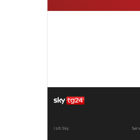
I siti Sky:
Serv