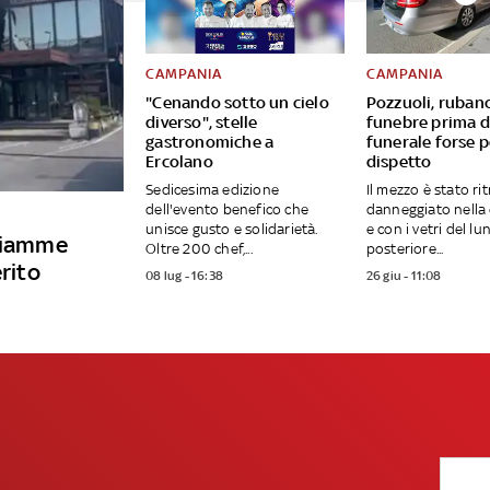
CAMPANIA
CAMPANIA
"Cenando sotto un cielo
Pozzuoli, ruban
diverso", stelle
funebre prima d
gastronomiche a
funerale forse p
Ercolano
dispetto
Sedicesima edizione
Il mezzo è stato ri
dell'evento benefico che
danneggiato nella 
unisce gusto e solidarietà.
e con i vetri del lu
 fiamme
Oltre 200 chef,...
posteriore...
erito
08 lug - 16:38
26 giu - 11:08