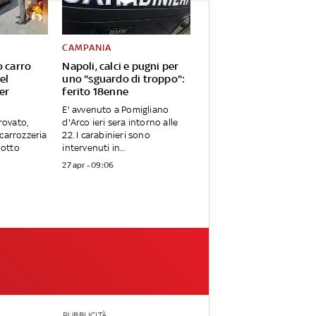
CAMPANIA
o carro
Napoli, calci e pugni per
el
uno "sguardo di troppo":
er
ferito 18enne
E' avvenuto a Pomigliano
trovato,
d'Arco ieri sera intorno alle
carrozzeria
22. I carabinieri sono
notto
intervenuti in...
27 apr - 09:06
PUBBLICITÀ