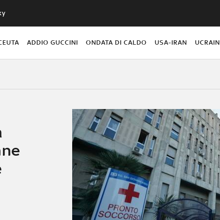
ky
CEUTA
ADDIO GUCCINI
ONDATA DI CALDO
USA-IRAN
UCRAI
a
nne
e