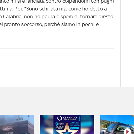
punto mi si è lanciata contro colpendomi con pugni
 vittima. Poi: "Sono schifata ma, come ho detto a
 Calabria, non ho paura e spero di tornare presto
 del pronto soccorso, perché siamo in pochi e