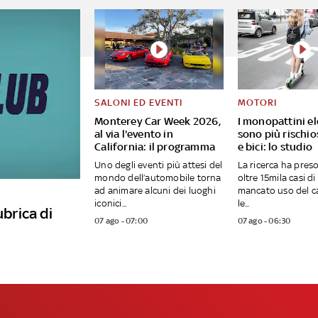
SALONI ED EVENTI
MOTORI
Monterey Car Week 2026,
I monopattini el
al via l'evento in
sono più rischio
California: il programma
e bici: lo studio
Uno degli eventi più attesi del
La ricerca ha pres
mondo dell’automobile torna
oltre 15mila casi di 
ad animare alcuni dei luoghi
mancato uso del ca
iconici...
le...
ubrica di
07 ago - 07:00
07 ago - 06:30