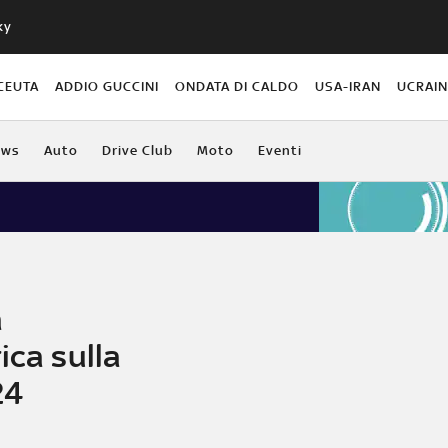
ky
CEUTA
ADDIO GUCCINI
ONDATA DI CALDO
USA-IRAN
UCRAI
ews
Auto
Drive Club
Moto
Eventi
a
ica sulla
24