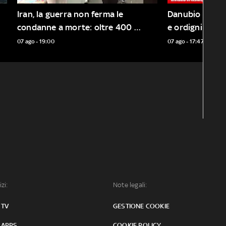
Iran, la guerra non ferma le 
Danubio in secca
condanne a morte: oltre 400 
e ordigni bellic
esecuzioni nel 2026
07 ago - 19:00
07 ago - 17:47
izi:
Note legali:
 TV
GESTIONE COOKIE
 APPS
COOKIE POLICY