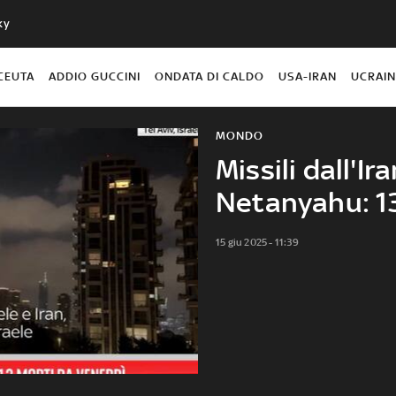
ky
CEUTA
ADDIO GUCCINI
ONDATA DI CALDO
USA-IRAN
UCRAI
MONDO
Missili dall'Ir
Netanyahu: 13
15 giu 2025 - 11:39