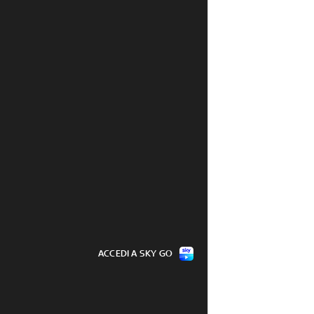
, riaffiorano relitti 
Siglato a Gedda Patto Difesa tra 
i
Arabai Saudita, Turchia e Pakista
07 ago - 17:40
ACCEDI A SKY GO