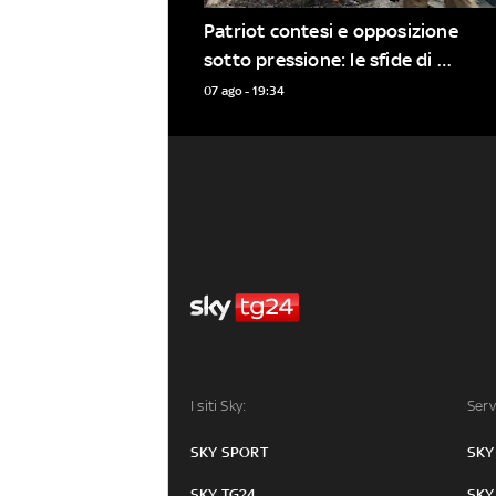
Patriot contesi e opposizione 
sotto pressione: le sfide di 
Zelensky e Putin
07 ago - 19:34
I siti Sky:
Serv
SKY SPORT
SKY
SKY TG24
SKY