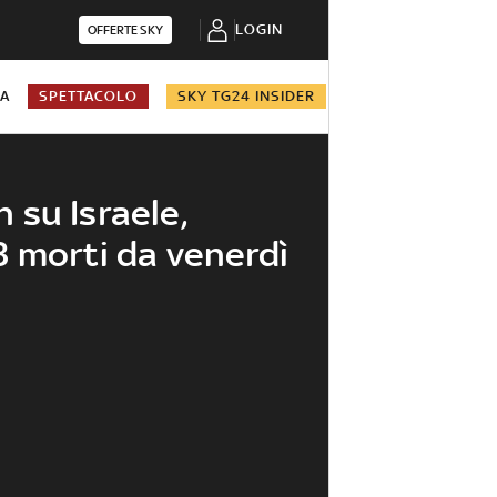
LOGIN
OFFERTE SKY
NA
SPETTACOLO
SKY TG24 INSIDER
an su Israele,
 morti da venerdì