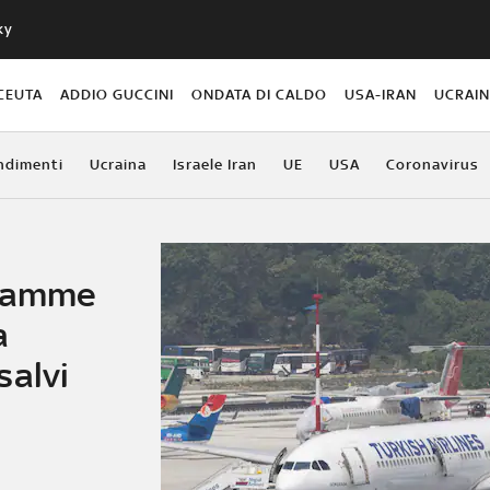
ky
CEUTA
ADDIO GUCCINI
ONDATA DI CALDO
USA-IRAN
UCRAI
ndimenti
Ucraina
Israele Iran
UE
USA
Coronavirus
fiamme
a
salvi