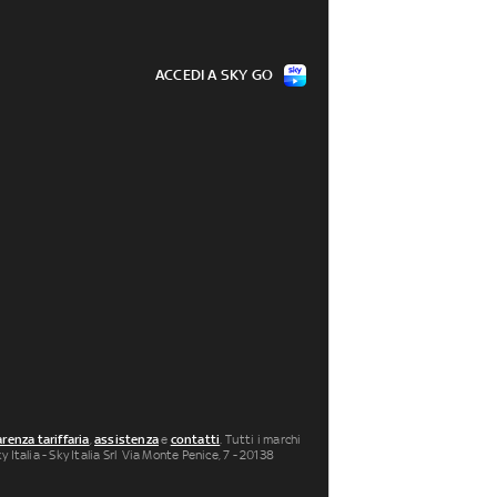
ACCEDI A SKY GO
renza tariffaria
,
assistenza
e
contatti
. Tutti i marchi
 Italia - Sky Italia Srl Via Monte Penice, 7 - 20138