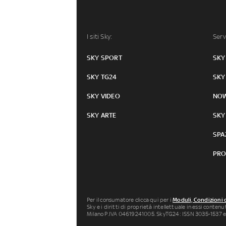
I siti Sky:
Serv
SKY SPORT
SKY
SKY TG24
SKY
SKY VIDEO
NO
SKY ARTE
SKY
SPA
PRO
Per il consumatore clicca qui per i
Moduli, Condizioni 
Sky e i diritti di proprietà intellettuale in essi conten
Milano P.IVA 04619241005. SkyTG24: ISSN 3035-1537 e