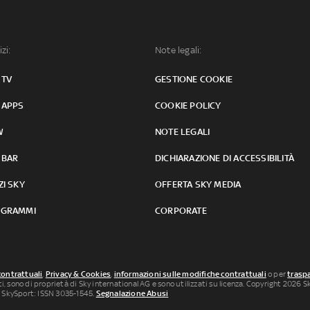
izi:
Note legali:
 TV
GESTIONE COOKIE
 APPS
COOKIE POLICY
W
NOTE LEGALI
 BAR
DICHIARAZIONE DI ACCESSIBILITÀ
ZI SKY
OFFERTA SKY MEDIA
GRAMMI
CORPORATE
contrattuali
,
Privacy & Cookies
,
informazioni sulle modifiche contrattuali
o per
traspa
uti, sono di proprietà di Sky international AG e sono utilizzati su licenza. Copyright 2026 Sky
 SkySport: ISSN 3035-1545.
Segnalazione Abusi