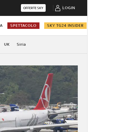
LOGIN
OFFERTE SKY
NA
SPETTACOLO
SKY TG24 INSIDER
UK
Siria