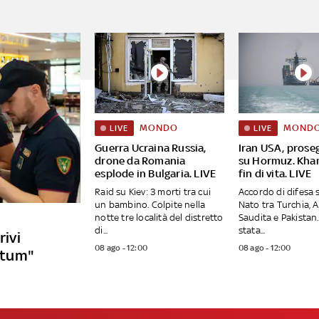
MONDO
MOND
LIVE
LIVE
Guerra Ucraina Russia,
Iran USA, proseg
drone da Romania
su Hormuz. Kha
esplode in Bulgaria. LIVE
fin di vita. LIVE
Raid su Kiev: 3 morti tra cui
Accordo di difesa 
un bambino. Colpite nella
Nato tra Turchia, 
notte tre località del distretto
Saudita e Pakistan.
di...
stata...
rivi
08 ago - 12:00
08 ago - 12:00
matum"