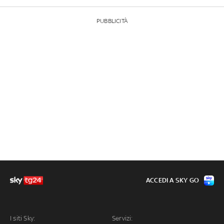
PUBBLICITÀ
ACCEDI A SKY GO
I siti Sky:
Servizi: