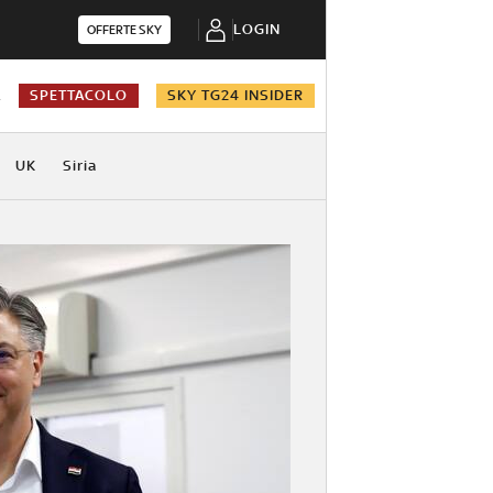
LOGIN
OFFERTE SKY
A
SPETTACOLO
SKY TG24 INSIDER
UK
Siria