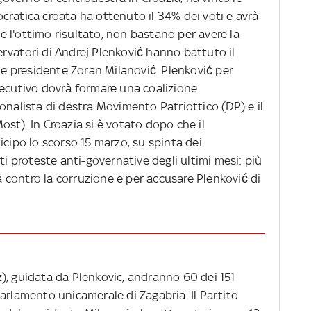
cratica croata ha ottenuto il 34% dei voti e avrà
 l'ottimo risultato, non bastano per avere la
rvatori di Andrej Plenković hanno battuto il
ale presidente Zoran Milanović. Plenković per
secutivo dovrà formare una coalizione
onalista di destra Movimento Patriottico (DP) e il
st). In Croazia si è votato dopo che il
icipo lo scorso 15 marzo, su spinta dei
ti proteste anti-governative degli ultimi mesi: più
za contro la corruzione e per accusare Plenković di
), guidata da Plenkovic, andranno 60 dei 151
arlamento unicamerale di Zagabria. Il Partito