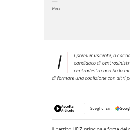
©Ansa
I
l premier uscente, a cacci
candidato di centrosinistr
centrodestra non ha la ma
di formare una coalizione con altri pa
Ascolta
Sceglici su:
Googl
Articolo
Il partito HDZ, principale forza del