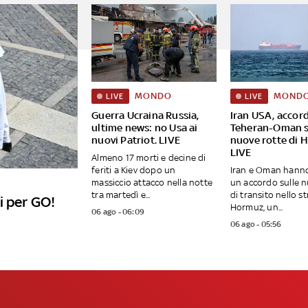
MONDO
MOND
LIVE
LIVE
Guerra Ucraina Russia,
Iran USA, accor
ultime news: no Usa ai
Teheran-Oman s
nuovi Patriot. LIVE
nuove rotte di 
LIVE
Almeno 17 morti e decine di
feriti a Kiev dopo un
Iran e Oman hann
massiccio attacco nella notte
un accordo sulle n
tra martedì e...
di transito nello st
i per GO!
Hormuz, un...
06 ago - 06:09
06 ago - 05:56