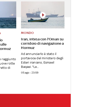
MONDO
O
Iran, intesa con l'Oman su
do
corridoio di navigazione a
ulle
Hormuz
Hormuz
Ad annunciarlo è stato il
portavoce del ministero degli
o raggiunto
Esteri iraniano, Esmaeil
uove rotte
Baqaei. "Le...
retto di
05 ago - 23:59