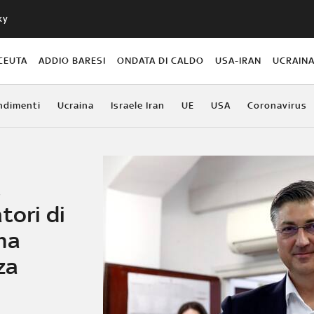
ky
CEUTA
ADDIO BARESI
ONDATA DI CALDO
USA-IRAN
UCRAIN
ndimenti
Ucraina
Israele Iran
UE
USA
Coronavirus
,
tori di
ma
za