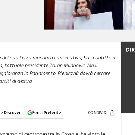
DI
a del suo terzo mandato consecutivo, ha sconfitto il
a, l'attuale presidente Zoran Milanovic. Ma il
ggioranza in Parlamento. Plenković dovrà cercare
rtiti di destra
e Discover
Fonti Preferite
CONDIVIDI
 governo di centrodestra in Croazia, ha vinto le