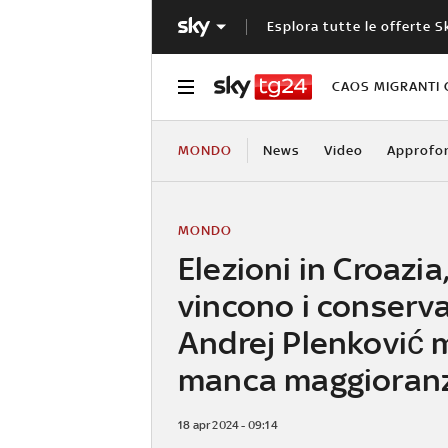
Esplora tutte le offerte S
CAOS MIGRANTI 
MONDO
News
Video
Approfo
MONDO
Elezioni in Croazia
vincono i conserva
Andrej Plenković 
manca maggioran
18 apr 2024 - 09:14