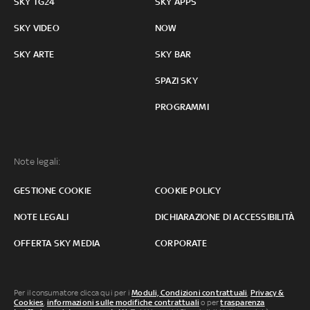
SKY TG24
SKY APPS
SKY VIDEO
NOW
SKY ARTE
SKY BAR
SPAZI SKY
PROGRAMMI
Note legali:
GESTIONE COOKIE
COOKIE POLICY
NOTE LEGALI
DICHIARAZIONE DI ACCESSIBILITÀ
OFFERTA SKY MEDIA
CORPORATE
Per il consumatore clicca qui per i
Moduli, Condizioni contrattuali
,
Privacy &
Cookies
,
informazioni sulle modifiche contrattuali
o per
trasparenza