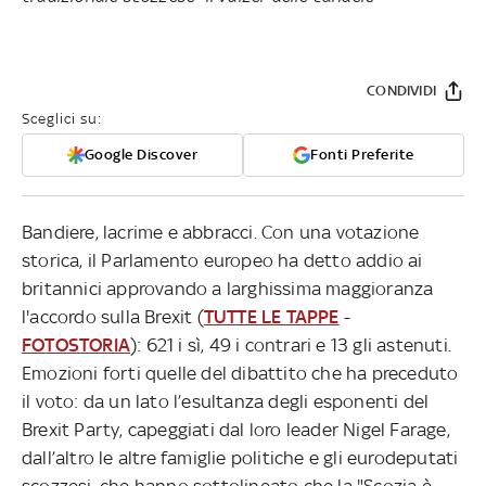
CONDIVIDI
Sceglici su:
Google Discover
Fonti Preferite
Bandiere, lacrime e abbracci. Con una votazione
storica, il Parlamento europeo ha detto addio ai
britannici approvando a larghissima maggioranza
l'accordo sulla Brexit (
TUTTE LE TAPPE
-
FOTOSTORIA
): 621 i sì, 49 i contrari e 13 gli astenuti.
Emozioni forti quelle del dibattito che ha preceduto
il voto: da un lato l’esultanza degli esponenti del
Brexit Party, capeggiati dal loro leader Nigel Farage,
dall’altro le altre famiglie politiche e gli eurodeputati
scozzesi, che hanno sottolineato che la "Scozia è