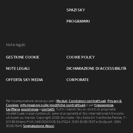
SPAZI SKY
PROGRAMMI
Note legali:
GESTIONE COOKIE
COOKIE POLICY
NOTE LEGALI
DICHIARAZIONE DI ACCESSIBILITÀ
OFFERTA SKY MEDIA
CORPORATE
Per il consumatore clicca qui per i
Moduli, Condizioni contrattuali
,
Privacy &
Cookies
,
informazioni sulle modifiche contrattuali
o per
trasparenza
tariffaria
,
assistenza
e
contatti
. Tutti i marchi Sky e i diritti di proprietà
intellettuale in essi contenuti, sono di proprietà di Sky international AG e sono
utilizzati su licenza. Copyright 2026 Sky Italia - Sky Italia Srl Via Monte Penice, 7 -
20138 Milano P.IVA 04619241005. SkyTG24: ISSN 3035-1537 e SkySport: ISSN
3035-1545.
Segnalazione Abusi