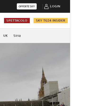
LOGIN
OFFERTE SKY
A
SPETTACOLO
SKY TG24 INSIDER
UK
Siria