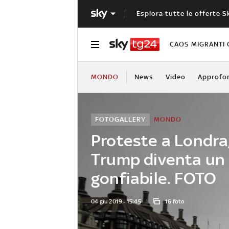
Esplora tutte le offerte S
CAOS MIGRANTI 
MONDO
News
Video
Approfo
FOTOGALLERY
MONDO
Proteste a Londra
Trump diventa un
gonfiabile. FOTO
04 giu 2019 - 15:45
16 foto