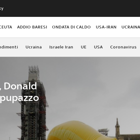
ky
CEUTA
ADDIO BARESI
ONDATA DI CALDO
USA-IRAN
UCRAIN
ndimenti
Ucraina
Israele Iran
UE
USA
Coronavirus
, Donald
 pupazzo