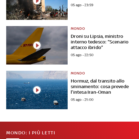
05 ago - 23:59
MONDO
Droni su Lipsia, ministro
interno tedesco: “Scenario
attacco ibrido”
05 ago - 22:50
MONDO
Hormuz, dal transito allo
sminamento: cosa prevede
l’intesa Iran-Oman
05 ago - 21:00
MONDO: I PIÙ LETTI