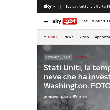
Esplora tutte le offerte S
CAOS MIGRANTI 
MONDO
News
Video
Approfo
FOTOGALLERY
MONDO
Stati Uniti, la tem
neve che ha inves
Washington. FOT
20 feb 2019 - 17:02
8 foto