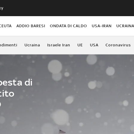
ky
CEUTA
ADDIO BARESI
ONDATA DI CALDO
USA-IRAN
UCRAIN
ndimenti
Ucraina
Israele Iran
UE
USA
Coronavirus
pesta di
tito
O