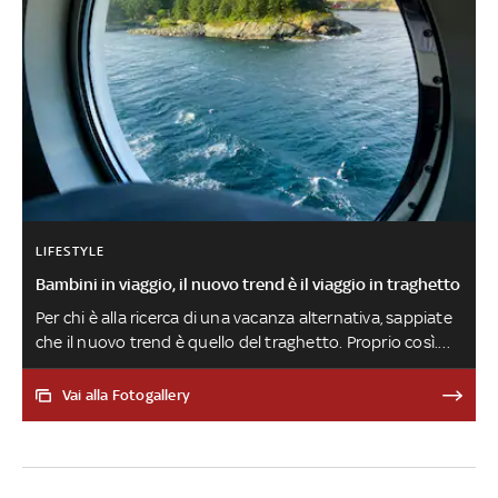
LIFESTYLE
Bambini in viaggio, il nuovo trend è il viaggio in traghetto
Per chi è alla ricerca di una vacanza alternativa, sappiate
che il nuovo trend è quello del traghetto. Proprio così.
L'estate 2024 sarà l'estate in cui si riscoprirà la lentezza,
ma anche la piacevolezza di trasformare anche lo
Vai alla Fotogallery
spostamento da casa alla località scelta, come momento
centrale della vacanza. E per i bambini tante Academy
sportive da scoprire!