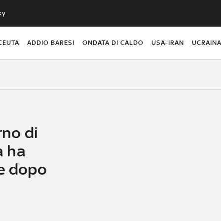
ky
CEUTA
ADDIO BARESI
ONDATA DI CALDO
USA-IRAN
UCRAIN
rno di
a ha
re dopo