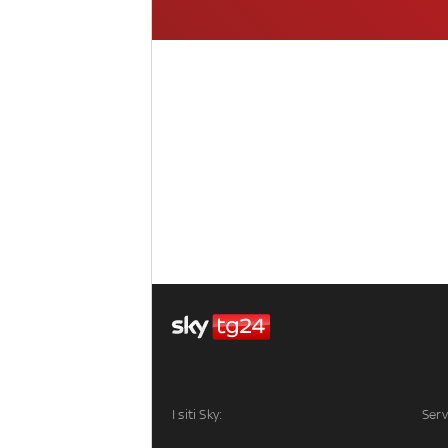
I siti Sky:
Serv