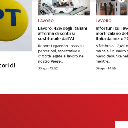
LAVORO
LAVORO
Lavoro, 42% degli italiani
Infortuni sul lav
afferma di sentirsi
morti calano del
sostituibile dall'AI
Italia da inizio 
Report Legacoop-Ipsos su
A febbraio +2,4% d
percezioni, aspettative e
ma cala il numero d
criticità legate al lavoro nel
Meno denunce nel
nostro Paese....
mentre...
ori di
30 apr - 12:52
09 apr - 14:55