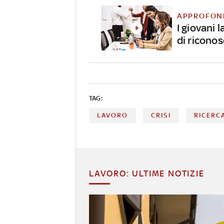
APPROFON
I giovani 
di ricono
TAG:
LAVORO
CRISI
RICERC
LAVORO: ULTIME NOTIZIE