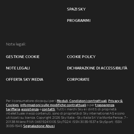
SPAZI SKY
PROGRAMMI
Note legali:
GESTIONE COOKIE
COOKIE POLICY
NOTE LEGALI
DICHIARAZIONE DI ACCESSIBILITÀ
OFFERTA SKY MEDIA
CORPORATE
Per il consumatore clicca qui per i
Moduli, Condizioni contrattuali
,
Privacy &
Cookies
,
informazioni sulle modifiche contrattuali
o per
trasparenza
tariffaria
,
assistenza
e
contatti
. Tutti i marchi Sky e i diritti di proprietà
intellettuale in essi contenuti, sono di proprietà di Sky international AG e sono
utilizzati su licenza. Copyright 2026 Sky Italia - Sky Italia Srl Via Monte Penice, 7 -
20138 Milano P.IVA 04619241005. SkyTG24: ISSN 3035-1537 e SkySport: ISSN
3035-1545.
Segnalazione Abusi