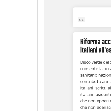
1/6
Riforma acc
italiani all'
Disco verde del 
consente la possi
sanitario nazio
contributo annuo
italiani iscritti 
italiani resident
che non appart
che non aderisc