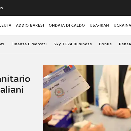
ky
CEUTA
ADDIO BARESI
ONDATA DI CALDO
USA-IRAN
UCRAIN
ti
Finanza E Mercati
Sky TG24 Business
Bonus
Pensi
anitario
taliani