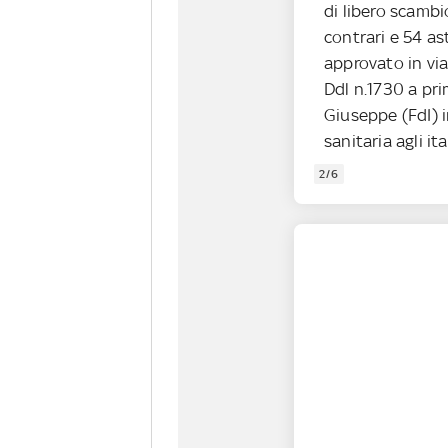
di libero scambi
contrari e 54 as
approvato in via
Ddl n.1730 a pri
Giuseppe (FdI) i
sanitaria agli ital
2/6