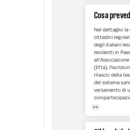
Cosa preve
Nel dettaglio l
cittadini regolar
degli italiani res
residenti in Pae
all'Associazione
(Efta), l'iscrizi
rilascio della te
del sistema sani
versamento di 
compartecipazi
3/6