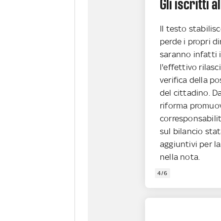
Gli iscritti a
Il testo stabilisc
perde i propri di
saranno infatti i
l'effettivo rilas
verifica della po
del cittadino. D
riforma promuov
corresponsabili
sul bilancio st
aggiuntivi per la
nella nota.
4/6