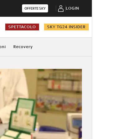
LOGIN
OFFERTE SKY
A
SPETTACOLO
SKY TG24 INSIDER
oni
Recovery