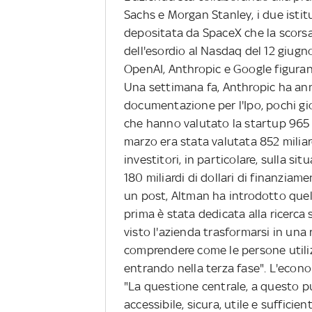
Sachs e Morgan Stanley, i due isti
depositata da SpaceX che la scorsa
dell'esordio al Nasdaq del 12 giug
OpenAI, Anthropic e Google figurano 
Una settimana fa, Anthropic ha ann
documentazione per l'Ipo, pochi gi
che hanno valutato la startup 965 m
marzo era stata valutata 852 miliar
investitori, in particolare, sulla si
180 miliardi di dollari di finanziam
un post, Altman ha introdotto quell
prima è stata dedicata alla ricerca s
visto l'azienda trasformarsi in una
comprendere come le persone utiliz
entrando nella terza fase". L'econom
"La questione centrale, a questo p
accessibile, sicura, utile e suffic