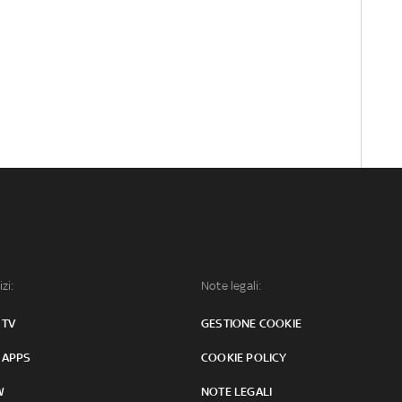
izi:
Note legali:
 TV
GESTIONE COOKIE
 APPS
COOKIE POLICY
W
NOTE LEGALI