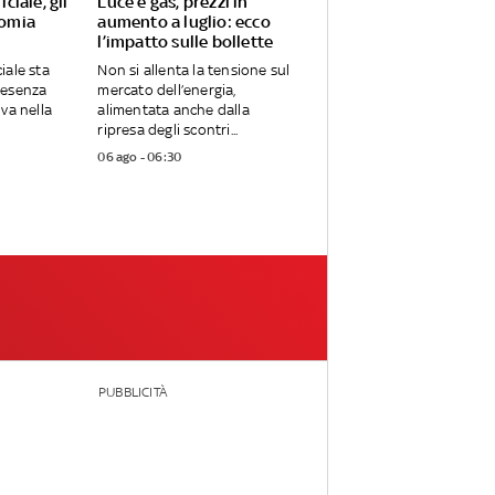
iciale, gli
Luce e gas, prezzi in
nomia
aumento a luglio: ecco
l’impatto sulle bollette
ciale sta
Non si allenta la tensione sul
resenza
mercato dell’energia,
va nella
alimentata anche dalla
ripresa degli scontri...
06 ago - 06:30
PUBBLICITÀ