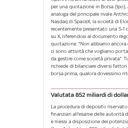
per una quotazione in Borsa (Ipo),
analoga del principale rivale Anthro
Nasdaq di SpaceX, la società di El
recentemente presentato una S-1 co
su X, riferendosi al documento rego
quotazione. "Non abbiamo ancora d
ci sono attività che vogliamo port
da gestire come società privata". T
richiede di bilanciare diversi fattor
borsa prima, qualora dovessimo rite
Valutata 852 miliardi di dolla
La procedura di deposito riservato 
finanziari all'esame delle autorità
e messi a disposizione dei potenzial