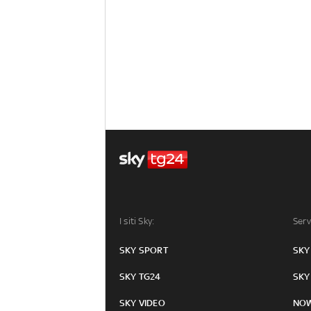
I siti Sky:
Serv
SKY SPORT
SKY
SKY TG24
SKY
SKY VIDEO
NO