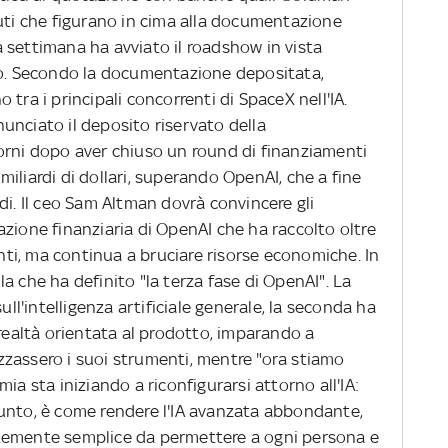
tuti che figurano in cima alla documentazione
 settimana ha avviato il roadshow in vista
no. Secondo la documentazione depositata,
tra i principali concorrenti di SpaceX nell'IA.
unciato il deposito riservato della
orni dopo aver chiuso un round di finanziamenti
iliardi di dollari, superando OpenAI, che a fine
di. Il ceo Sam Altman dovrà convincere gli
tuazione finanziaria di OpenAI che ha raccolto oltre
enti, ma continua a bruciare risorse economiche. In
a che ha definito "la terza fase di OpenAI". La
ull'intelligenza artificiale generale, la seconda ha
 realtà orientata al prodotto, imparando a
zassero i suoi strumenti, mentre "ora stiamo
ia sta iniziando a riconfigurarsi attorno all'IA:
unto, è come rendere l'IA avanzata abbondante,
ientemente semplice da permettere a ogni persona e