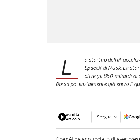
L
a startup dell'IA accele
SpaceX di Musk. La start
oltre gli 850 miliardi di 
Borsa potenzialmente già entro il q
Ascolta
Sceglici su:
Googl
Articolo
OpenAi ha annunciato di aver pres