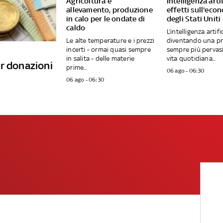
Agricoltura e
Intelligenza artif
allevamento, produzione
effetti sull'eco
in calo per le ondate di
degli Stati Uniti
caldo
L’intelligenza artifi
Le alte temperature e i prezzi
diventando una p
incerti - ormai quasi sempre
sempre più pervasi
in salita - delle materie
vita quotidiana...
r donazioni
prime...
06 ago - 06:30
06 ago - 06:30