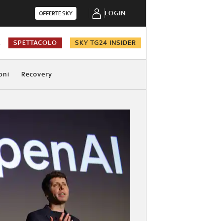
LOGIN
OFFERTE SKY
A
SPETTACOLO
SKY TG24 INSIDER
oni
Recovery