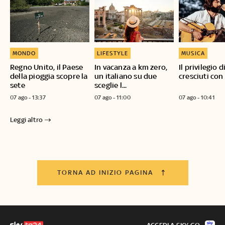
MONDO
LIFESTYLE
MUSICA
Regno Unito, il Paese
In vacanza a km zero,
Il privilegio 
della pioggia scopre la
un italiano su due
cresciuti con
sete
sceglie l...
07 ago - 13:37
07 ago - 11:00
07 ago - 10:41
Leggi altro
TORNA AD INIZIO PAGINA