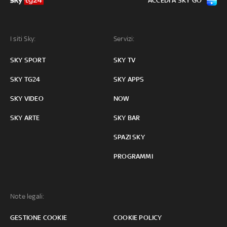
ACCEDI A SKY GO
I siti Sky:
Servizi:
SKY SPORT
SKY TV
SKY TG24
SKY APPS
SKY VIDEO
NOW
SKY ARTE
SKY BAR
SPAZI SKY
PROGRAMMI
Note legali:
GESTIONE COOKIE
COOKIE POLICY