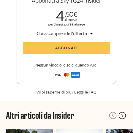
Abbonati a Sky TG24 Insider
4
50
al mese
per 3 mesi, poi 9€ al mese
Cosa comprende l'offerta
Tutti gli articoli di Sky TG24 Insider
ABBONATI
Approfondimenti
,
opinioni e punti di
vista autorevoli
Nessun vincolo, disdici quando vuoi
La newsletter esclusiva di Sky TG24
Insider
Vuoi saperne di più? Leggi le FAQ
Altri articoli da Insider