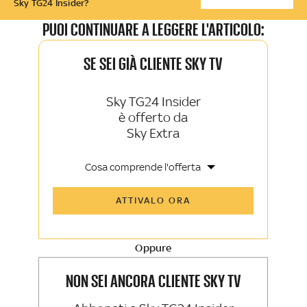
Sky TG24 Insider?
PUOI CONTINUARE A LEGGERE L'ARTICOLO:
SE SEI GIÀ CLIENTE SKY TV
Sky TG24 Insider
è offerto da
Sky Extra
Cosa comprende l'offerta
Tutti gli articoli di Sky TG24 Insider e
ATTIVALO ORA
Sky Sport Insider
Approfondimenti, opinioni e punti di
vista autorevoli
Oppure
La newsletter esclusiva di Sky TG24
Insider e Sky Sport Insider
NON SEI ANCORA CLIENTE SKY TV