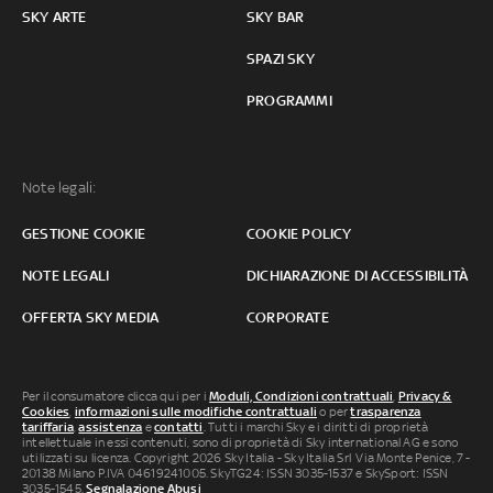
SKY ARTE
SKY BAR
SPAZI SKY
PROGRAMMI
Note legali:
GESTIONE COOKIE
COOKIE POLICY
NOTE LEGALI
DICHIARAZIONE DI ACCESSIBILITÀ
OFFERTA SKY MEDIA
CORPORATE
Per il consumatore clicca qui per i
Moduli, Condizioni contrattuali
,
Privacy &
Cookies
,
informazioni sulle modifiche contrattuali
o per
trasparenza
tariffaria
,
assistenza
e
contatti
. Tutti i marchi Sky e i diritti di proprietà
intellettuale in essi contenuti, sono di proprietà di Sky international AG e sono
utilizzati su licenza. Copyright 2026 Sky Italia - Sky Italia Srl Via Monte Penice, 7 -
20138 Milano P.IVA 04619241005. SkyTG24: ISSN 3035-1537 e SkySport: ISSN
3035-1545.
Segnalazione Abusi