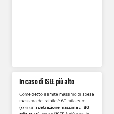
In caso di ISEE più alto
Come detto il limite massimo di spesa
massima detraibile è 60 mila euro
(con una
detrazione massima
di
30
mila euro
), ma se l’
ISEE
è più alto, la