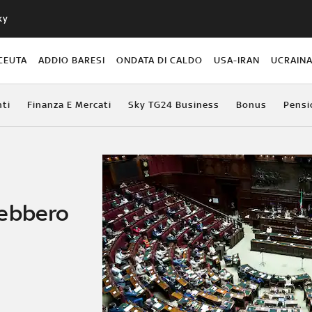
ky
CEUTA
ADDIO BARESI
ONDATA DI CALDO
USA-IRAN
UCRAIN
ti
Finanza E Mercati
Sky TG24 Business
Bonus
Pensi
rebbero