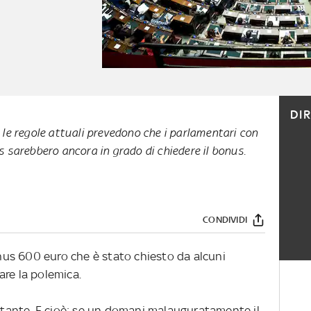
DI
le regole attuali prevedono che i parlamentari con
Inps sarebbero ancora in grado di chiedere il bonus.
CONDIVIDI
us 600 euro che è stato chiesto da alcuni
are la polemica.
ante. E cioè: se un domani malauguratamente il