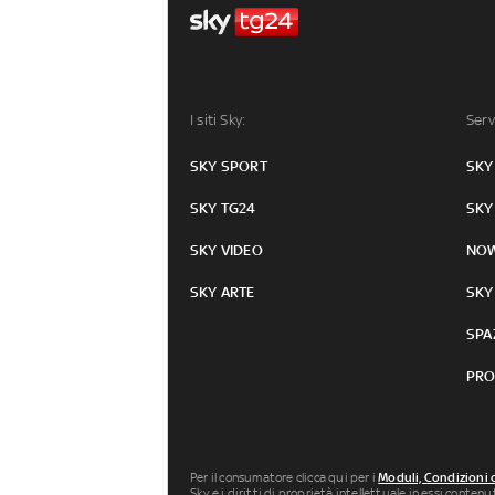
I siti Sky:
Serv
SKY SPORT
SKY
SKY TG24
SKY
SKY VIDEO
NO
SKY ARTE
SKY
SPA
PRO
Per il consumatore clicca qui per i
Moduli, Condizioni 
Sky e i diritti di proprietà intellettuale in essi conten