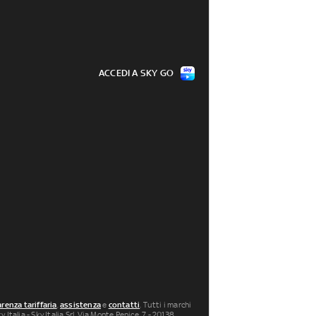
ACCEDI A SKY GO
renza tariffaria
,
assistenza
e
contatti
. Tutti i marchi
 Italia - Sky Italia Srl Via Monte Penice, 7 - 20138