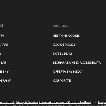
izi:
Note legali:
 TV
GESTIONE COOKIE
 APPS
COOKIE POLICY
W
NOTE LEGALI
 BAR
DICHIARAZIONE DI ACCESSIBILITÀ
ZI SKY
OFFERTA SKY MEDIA
GRAMMI
CORPORATE
contrattuali
,
Privacy & Cookies
,
informazioni sulle modifiche contrattuali
o per
traspa
uti, sono di proprietà di Sky international AG e sono utilizzati su licenza. Copyright 2026 Sky