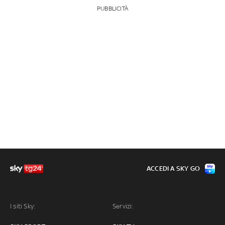
PUBBLICITÀ
ACCEDI A SKY GO
I siti Sky:
Servizi: