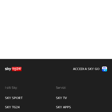
ACCEDI A SKY GO
I siti Sky:
Servizi:
SKY SPORT
SKY TV
SKY TG24
SKY APPS