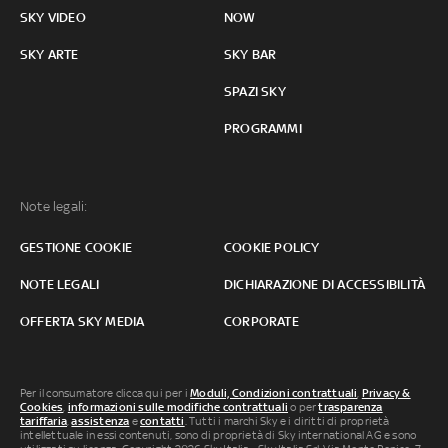
SKY VIDEO
NOW
SKY ARTE
SKY BAR
SPAZI SKY
PROGRAMMI
Note legali:
GESTIONE COOKIE
COOKIE POLICY
NOTE LEGALI
DICHIARAZIONE DI ACCESSIBILITÀ
OFFERTA SKY MEDIA
CORPORATE
Per il consumatore clicca qui per i
Moduli, Condizioni contrattuali
,
Privacy &
Cookies
,
informazioni sulle modifiche contrattuali
o per
trasparenza
tariffaria
,
assistenza
e
contatti
. Tutti i marchi Sky e i diritti di proprietà
intellettuale in essi contenuti, sono di proprietà di Sky international AG e sono