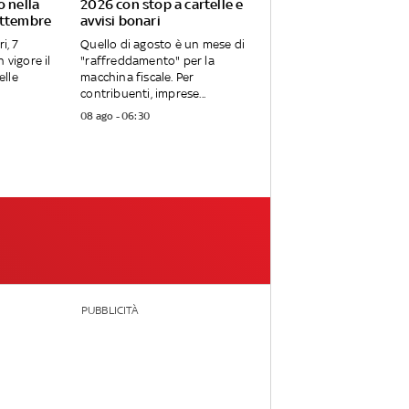
o nella
2026 con stop a cartelle e
ettembre
avvisi bonari
i, 7
Quello di agosto è un mese di
 vigore il
"raffreddamento" per la
elle
macchina fiscale. Per
contribuenti, imprese...
08 ago - 06:30
PUBBLICITÀ