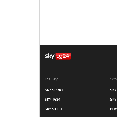
I siti Sky:
Serv
SKY SPORT
SKY
SKY TG24
SKY
SKY VIDEO
NO