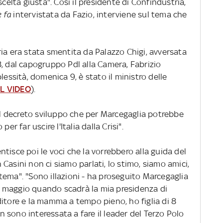
scelta giusta". Così il presidente di Confindustria,
 fa
intervistata da Fazio, interviene sul tema che
ia era stata smentita da Palazzo Chigi, avversata
, dal capogruppo Pdl alla Camera, Fabrizio
lessità, domenica 9, è stato il ministro delle
L VIDEO
).
 decreto sviluppo che per Marcegaglia potrebbe
r far uscire l'Italia dalla Crisi".
tisce poi le voci che la vorrebbero alla guida del
Casini non ci siamo parlati, lo stimo, siamo amici,
ema". "Sono illazioni - ha proseguito Marcegaglia
 24 maggio quando scadrà la mia presidenza di
itore e la mamma a tempo pieno, ho figlia di 8
sono interessata a fare il leader del Terzo Polo