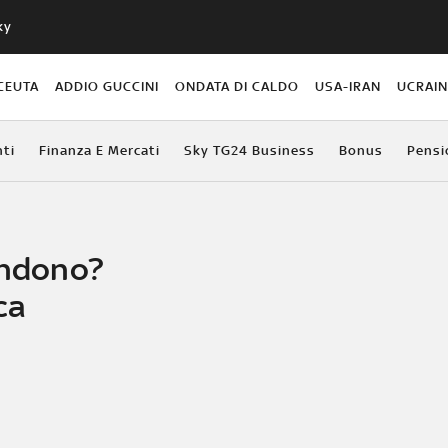
ky
CEUTA
ADDIO GUCCINI
ONDATA DI CALDO
USA-IRAN
UCRAI
ti
Finanza E Mercati
Sky TG24 Business
Bonus
Pensi
ondono?
ca