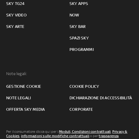
SKY TG24
SKY APPS
SKY VIDEO
NOW
SKY ARTE
SKY BAR
SPAZI SKY
PROGRAMMI
Note legali:
GESTIONE COOKIE
COOKIE POLICY
NOTE LEGALI
DICHIARAZIONE DI ACCESSIBILITÀ
OFFERTA SKY MEDIA
CORPORATE
Per il consumatore clicca qui per i
Moduli, Condizioni contrattuali
,
Privacy &
Cookies
,
informazioni sulle modifiche contrattuali
o per
trasparenza