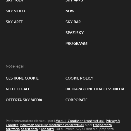
SKY TG24
SKY APPS
SKY VIDEO
NOW
SKY ARTE
SKY BAR
SPAZI SKY
PROGRAMMI
Note legali:
GESTIONE COOKIE
COOKIE POLICY
NOTE LEGALI
DICHIARAZIONE DI ACCESSIBILITÀ
OFFERTA SKY MEDIA
CORPORATE
Per il consumatore clicca qui per i
Moduli, Condizioni contrattuali
,
Privacy &
Cookies
,
informazioni sulle modifiche contrattuali
o per
trasparenza
tariffaria
,
assistenza
e
contatti
. Tutti i marchi Sky e i diritti di proprietà