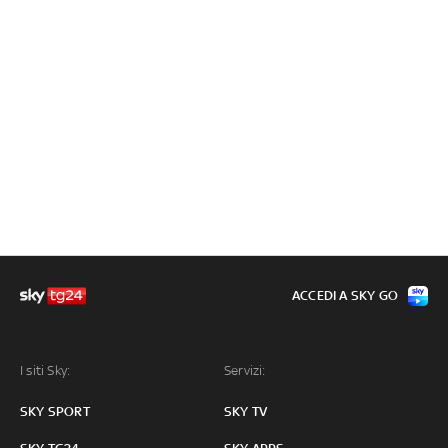
ACCEDI A SKY GO
I siti Sky:
Servizi:
SKY SPORT
SKY TV