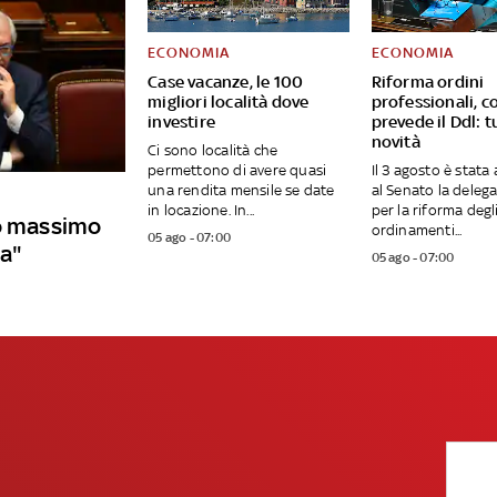
ECONOMIA
ECONOMIA
Case vacanze, le 100
Riforma ordini
migliori località dove
professionali, c
investire
prevede il Ddl: t
novità
Ci sono località che
permettono di avere quasi
Il 3 agosto è stata
una rendita mensile se date
al Senato la deleg
in locazione. In...
per la riforma degl
mo massimo
ordinamenti...
05 ago - 07:00
sa"
05 ago - 07:00