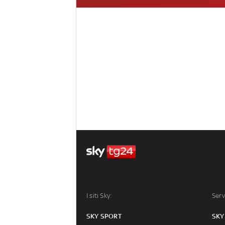
I siti Sky:
Serv
SKY SPORT
SKY