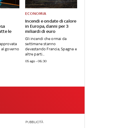
ECONOMIA
Incendi e ondate di calore
osa
in Europa, danni per 3
utte le
miliardi di euro
Gli incendi che ormai da
 approvata
settimane stanno
a al governo
devastando Francia, Spagna e
i
altre parti...
05 ago - 06:30
PUBBLICITÀ