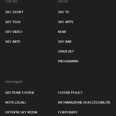
I siti Sky:
Servizi:
SKY SPORT
SKY TV
SKY TG24
SKY APPS
SKY VIDEO
NOW
SKY ARTE
SKY BAR
SPAZI SKY
PROGRAMMI
Note legali:
GESTIONE COOKIE
COOKIE POLICY
NOTE LEGALI
DICHIARAZIONE DI ACCESSIBILITÀ
OFFERTA SKY MEDIA
CORPORATE