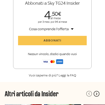
Abbonati a Sky TG24 Insider
4
50
al mese
per 3 mesi, poi 9€ al mese
Cosa comprende l'offerta
Tutti gli articoli di Sky TG24 Insider
ABBONATI
Approfondimenti
,
opinioni e punti di
vista autorevoli
Nessun vincolo, disdici quando vuoi
La newsletter esclusiva di Sky TG24
Insider
Vuoi saperne di più? Leggi le FAQ
Altri articoli da Insider