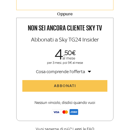
Approfondimenti, opinioni e punti di
vista autorevoli
Oppure
La newsletter esclusiva di Sky TG24
Insider e Sky Sport Insider
NON SEI ANCORA CLIENTE SKY TV
Abbonati a Sky TG24 Insider
4
50
al mese
per 3 mesi, poi 9€ al mese
Cosa comprende l'offerta
Tutti gli articoli di Sky TG24 Insider
ABBONATI
Approfondimenti
,
opinioni e punti di
vista autorevoli
Nessun vincolo, disdici quando vuoi
La newsletter esclusiva di Sky TG24
Insider
Vuoi saperne di più? Leggi le FAQ