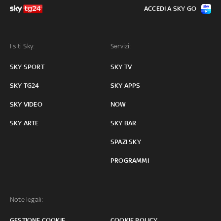
ACCEDI A SKY GO
I siti Sky:
Servizi:
SKY SPORT
SKY TV
SKY TG24
SKY APPS
SKY VIDEO
NOW
SKY ARTE
SKY BAR
SPAZI SKY
PROGRAMMI
Note legali:
GESTIONE COOKIE
COOKIE POLICY