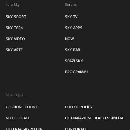
I siti Sky:
Servizi:
SKY SPORT
SKY TV
SKY TG24
SKY APPS
SKY VIDEO
NOW
SKY ARTE
SKY BAR
SPAZI SKY
PROGRAMMI
Note legali:
GESTIONE COOKIE
COOKIE POLICY
NOTE LEGALI
DICHIARAZIONE DI ACCESSIBILITÀ
OFFERTA SKY MEDIA
CORPORATE