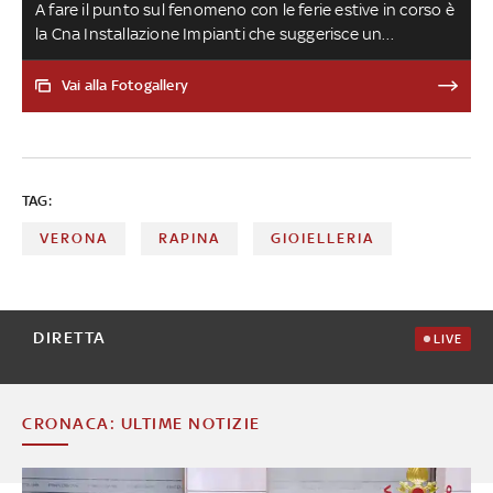
A fare il punto sul fenomeno con le ferie estive in corso è
la Cna Installazione Impianti che suggerisce un
“decalogo”. I sistemi basici di difesa vanno dalle porte
blindate alle inferriate. Per una porta blindata di ultima
Vai alla Fotogallery
generazione, tutto incluso, si spende da 2.700 a 6mila
euro
TAG:
VERONA
RAPINA
GIOIELLERIA
DIRETTA
LIVE
CRONACA: ULTIME NOTIZIE