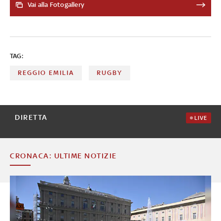
anni '90, fece guadagnare all'Italia un posto nel torneo
Vai alla Fotogallery
che divenne il Sei Nazioni. Ecco la sua storia e la sua
carriera
TAG:
REGGIO EMILIA
RUGBY
DIRETTA
LIVE
CRONACA: ULTIME NOTIZIE