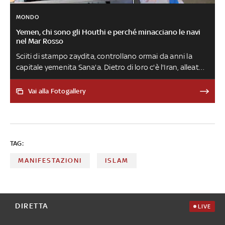
MONDO
Yemen, chi sono gli Houthi e perché minacciano le navi
nel Mar Rosso
Sciiti di stampo zaydita, controllano ormai da anni la
capitale yemenita Sana'a. Dietro di loro c'è l'Iran, alleato
ideologico, religioso e militare. Negli ultimi mesi sono
entrati nel conflitto contro Israele accanto ad Hamas e
Vai alla Fotogallery
ora sono una minaccia anche nel Mar Rosso
TAG:
MANIFESTAZIONI
ISLAM
DIRETTA
LIVE