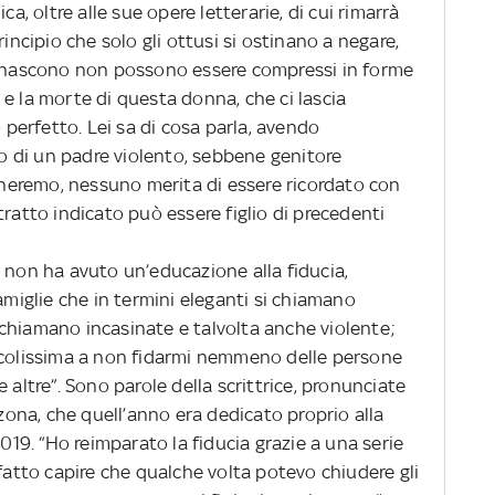
ca, oltre alle sue opere letterarie, di cui rimarrà
rincipio che solo gli ottusi si ostinano a negare,
ne nascono non possono essere compressi in forme
ta e la morte di questa donna, che ci lascia
erfetto. Lei sa di cosa parla, avendo
cco di un padre violento, sebbene genitore
orneremo, nessuno merita di essere ricordato con
tratto indicato può essere figlio di precedenti
 non ha avuto un’educazione alla fiducia,
amiglie che in termini eleganti si chiamano
si chiamano incasinate e talvolta anche violente;
ccolissima a non fidarmi nemmeno delle persone
 altre”. Sono parole della scrittrice, pronunciate
nzona, che quell’anno era dedicato proprio alla
2019. “Ho reimparato la fiducia grazie a una serie
 fatto capire che qualche volta potevo chiudere gli