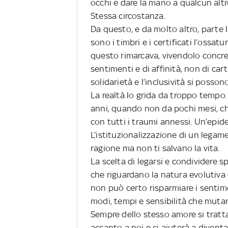
occhi e dare la mano a qualcun altr
Stessa circostanza.
Da questo, e da molto altro, parte
sono i timbri e i certificati l’ossat
questo rimarcava, vivendolo concre
sentimenti e di affinità, non di cart
solidarietà e l’inclusività si possono
La realtà lo grida da troppo tempo
anni, quando non da pochi mesi, c
con tutti i traumi annessi. Un’epid
L’istituzionalizzazione di un legam
ragione ma non ti salvano la vita.
La scelta di legarsi e condividere s
che riguardano la natura evolutiva d
non può certo risparmiare i sentime
modi, tempi e sensibilità che muta
Sempre dello stesso amore si tratt
accanto a noi e ci aiuterà a divent