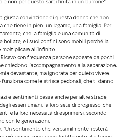
o e non per questo sarei finita in un burrone”.
 la giusta convinzione di questa donna che non
ura che tiene in pieni un legame, una famiglia. Per
tamente, che la famiglia è una comunità di
e bollate, e i suoi confini sono mobili perché la
 moltiplicare all’infinito.
. Ricevo con frequenza persone sposate da pochi
he chiedono l’accompagnamento alla separazione,
emia devastante, ma ignorata per quieto vivere.
e funziona come le strisce pedonali, che ti danno
pazi e sentimenti passa anche per altre strade,
egli esseri umani, la loro sete di progresso, che
nti e la loro necessità di esprimersi, secondo
no con le generazioni.
a. “Un sentimento che, verosimilmente, resterà
are più umani, comunque. Indifferente alle forme