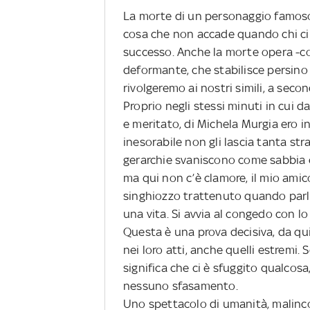
La morte di un personaggio famoso
cosa che non accade quando chi ci l
successo. Anche la morte opera -col
deformante, che stabilisce persino i
rivolgeremo ai nostri simili, a seco
Proprio negli stessi minuti in cui d
e meritato, di Michela Murgia ero 
inesorabile non gli lascia tanta str
gerarchie svaniscono come sabbia ch
ma qui non c’è clamore, il mio amic
singhiozzo trattenuto quando parla 
una vita. Si avvia al congedo con l
Questa è una prova decisiva, da qu
nei loro atti, anche quelli estremi. S
significa che ci è sfuggito qualcosa
nessuno sfasamento.
Uno spettacolo di umanità, malinc