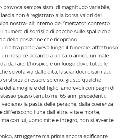
 provoca sempre sismi di magnitudo variabile,
ascia non è registrato alla borsa valori del
pa nostra- all’interno del “mercato”, contesto
l numero di sorrisi e di pacche sulle spalle che
nda della posizione che ricoprono.
a un’altra parte aveva luogo il funerale, affettuoso
in un hospice accanto a un caro amico, un male
ada da fare. L’hospice è un luogo dove tutte le
e scivola via dalle dita, lasciandoci disarmati,
o si sforza di essere sereno, giusto qualche
della moglie e del figlio, amorevoli compagni di
o stesso passo tenuto nei 65 anni precedenti.
i vediamo la pasta delle persone, dalla coerenza
e differiscono l’una dall’altra, vita e morte,
, ma con lui, uomo mite e integro, non si avverte
onico, struggente ma prima ancora edificante.