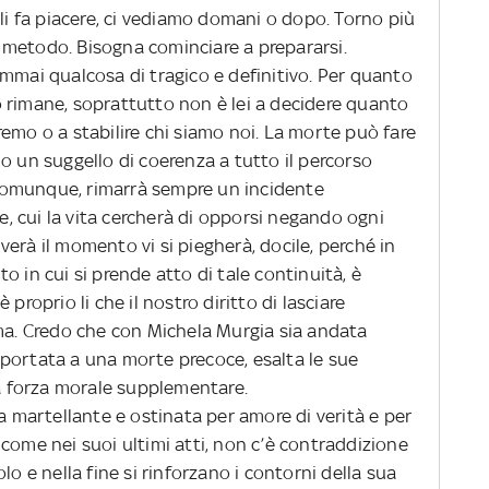
gli fa piacere, ci vediamo domani o dopo. Torno più
il metodo. Bisogna cominciare a prepararsi.
mmai qualcosa di tragico e definitivo. Per quanto
 rimane, soprattutto non è lei a decidere quanto
emo o a stabilire chi siamo noi. La morte può fare
o un suggello di coerenza a tutto il percorso
Comunque, rimarrà sempre un incidente
le, cui la vita cercherà di opporsi negando ogni
erà il momento vi si piegherà, docile, perché in
o in cui si prende atto di tale continuità, è
proprio li che il nostro diritto di lasciare
ima. Credo che con Michela Murgia sia andata
rapportata a una morte precoce, esalta le sue
na forza morale supplementare.
na martellante e ostinata per amore di verità e per
come nei suoi ultimi atti, non c’è contraddizione
lo e nella fine si rinforzano i contorni della sua