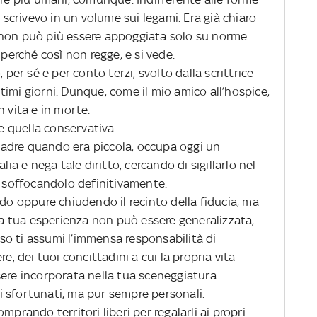
ì scrivevo in un volume sui legami. Era già chiaro
lia non può più essere appoggiata solo su norme
 perché così non regge, e si vede.
 per sé e per conto terzi, svolto dalla scrittrice
ultimi giorni. Dunque, come il mio amico all’hospice,
n vita e in morte.
te quella conservativa.
adre quando era piccola, occupa oggi un
lia e nega tale diritto, cercando di sigillarlo nel
, soffocandolo definitivamente.
ndo oppure chiudendo il recinto della fiducia, ma
 la tua esperienza non può essere generalizzata,
o ti assumi l’immensa responsabilità di
e, dei tuoi concittadini a cui la propria vita
sere incorporata nella tua sceneggiatura
ici sfortunati, ma pur sempre personali.
mprando territori liberi per regalarli ai propri