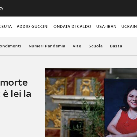
ky
CEUTA
ADDIO GUCCINI
ONDATA DI CALDO
USA-IRAN
UCRAI
ondimenti
Numeri Pandemia
Vite
Scuola
Basta
 morte
è lei la