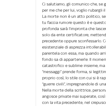
Ci salutiamo, gli comunico che, se 
per me che per lui, voglio rubargli 
La morte non è un atto politico, se
tu faccia rumore questo è e questo
profonda sarà l’impronta che lascer
solo da ente certificatore, mettend
precedente oppure sconfessarlo. 
esistenziale di asprezza intollerabi
parentela con essa, ma quando arriv
fondo sa di appartenerle. Il moment
catastrofico e sublime insieme, ma è 
“messaggi” prende forma, si legitt
proprio così, lo stile con cui si è 
“guerre civili”, impregnandole di u
Nella morte della scrittrice, perso
angosce private mai superate, così 
con la vita precedente, nel crepusco