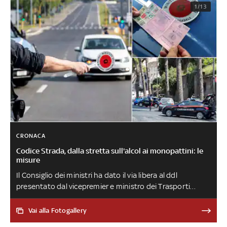
1/13
CRONACA
Codice Strada, dalla stretta sull'alcol ai monopattini: le
misure
Il Consiglio dei ministri ha dato il via libera al ddl
presentato dal vicepremier e ministro dei Trasporti
Matteo Salvini. Già ribattezzato 'tolleranza zero' per le
stringenti misure contro il consumo di alcolici e
Vai alla Fotogallery
stupefacenti per i conducenti dei veicoli, il