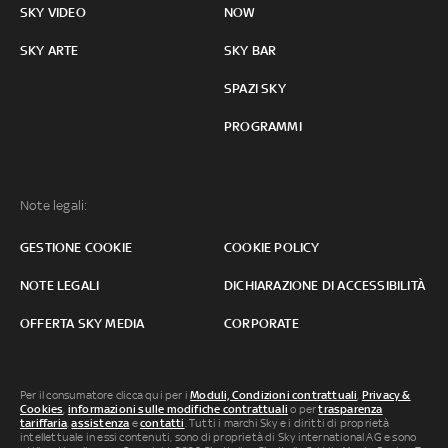
SKY VIDEO
NOW
SKY ARTE
SKY BAR
SPAZI SKY
PROGRAMMI
Note legali:
GESTIONE COOKIE
COOKIE POLICY
NOTE LEGALI
DICHIARAZIONE DI ACCESSIBILITÀ
OFFERTA SKY MEDIA
CORPORATE
Per il consumatore clicca qui per i
Moduli, Condizioni contrattuali
,
Privacy &
Cookies
,
informazioni sulle modifiche contrattuali
o per
trasparenza
tariffaria
,
assistenza
e
contatti
. Tutti i marchi Sky e i diritti di proprietà
intellettuale in essi contenuti, sono di proprietà di Sky international AG e sono