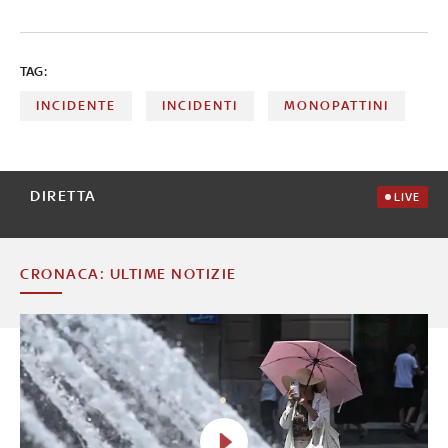
provvedimento fissa anche l'obbligo di indossare il casco
in monopattino e introduce nuovi limiti di guida per i
neopatentati
TAG:
INCIDENTE
INCIDENTI
MONOPATTINI
DIRETTA
LIVE
CRONACA: ULTIME NOTIZIE