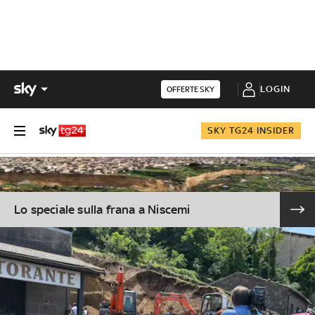
LOGIN
OFFERTE SKY
SKY TG24 INSIDER
Lo speciale sulla frana a Niscemi