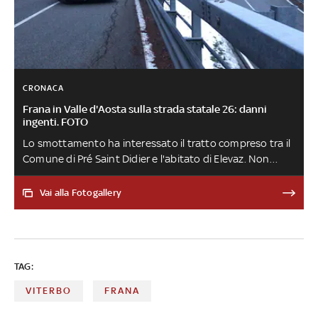
CRONACA
Frana in Valle d'Aosta sulla strada statale 26: danni
ingenti. FOTO
Lo smottamento ha interessato il tratto compreso tra il
Comune di Pré Saint Didier e l'abitato di Elevaz. Non
sono stati coinvolti veicoli o persone. Si valuta - fanno
sapere i Vigili del fuoco - l'evacuazione di alcune
Vai alla Fotogallery
abitazioni potenzialmente interessate da ulteriori
movimenti franosi
TAG:
VITERBO
FRANA